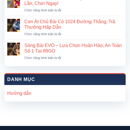
Và
Hoa
Lần, Chơi Ngay!
Cách
Hồng
ở
Chức năng bình luận bị tắt
Chơi
Cực
Bát
Siêu
Hấp
Châu
Bò
Con Át Chủ Bài Có 1024 Đường Thắng, Trả
Dẫn
Báu
Tót
Thưởng Hấp Dẫn
Trao
B
ở
Chức năng bình luận bị tắt
Thưởng
Dễ
Con
Lên
Dàng
Át
Đến
Sòng Bài EVO – Lựa Chọn Hoàn Hảo, An Toàn
Thưởng
Chủ
1.800
Số 1 Tại 88GO
Lớn
Bài
Lần,
ở
Chức năng bình luận bị tắt
Có
Chơi
Sòng
1024
Ngay!
Bài
Đường
EVO
Thắng,
–
Trả
DANH MỤC
Lựa
Thưởng
Chọn
Hấp
Hoàn
Hướng dẫn
Dẫn
Hảo,
An
Toàn
Số
1
Tại
88GO