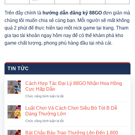
Trên đây chính là
hướng dẫn đăng ký 88GO
đơn giản mà
chúng tôi muốn chia sẻ cùng bạn. Mỗi người sẽ mất không
quá 2 phút để thực hiện tạo một nick game tại trang. Tham
gia tạo tài khoản ngay hôm nay để có thể khám phá kho
game chất lượng, phong phú hàng đầu tại nhà cái.
TIN TỨC
Cách Hợp Tác Đại Lý 88GO Nhận Hoa Hồng
Cực Hấp Dẫn
ở
Chức năng bình luận bị tắt
Cách
Hợp
Luật Chơi Và Cách Chơi Siêu Bò Tót B Dễ
Tác
Dàng Thưởng Lớn
Đại
ở
Chức năng bình luận bị tắt
Lý
Luật
88GO
Chơi
Nhận
Bát Châu Báu Trao Thưởng Lên Đến 1.800