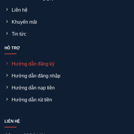
Liên hệ
Khuyến mãi
Tin tức
HỖ TRỢ
Hướng dẫn đăng ký
Hướng dẫn đăng nhập
Hướng dẫn nạp tiền
Hướng dẫn rút tiền
LIÊN HỆ