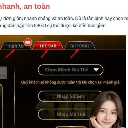
nhanh, an toàn
sự đơn giản, nhanh chóng và an toàn. Dù là tân binh hay chọn b
ớng dẫn nạp tiền 88GO cụ thể được kể đến bao gồm: