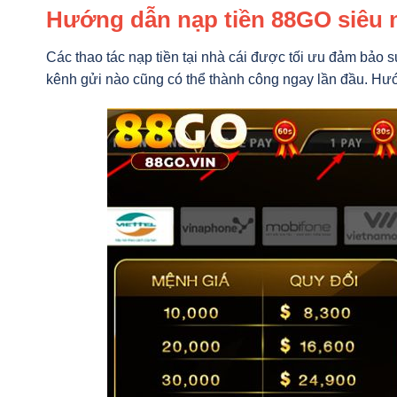
Hướng dẫn nạp tiền 88GO siêu 
Các thao tác nạp tiền tại nhà cái được tối ưu đảm bảo 
kênh gửi nào cũng có thể thành công ngay lần đầu. Hư