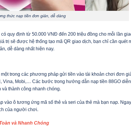
ơng thức nạp tiền đơn giản, dễ dàng
ại có quy định từ 50.000 VNĐ đến 200 triệu đồng cho mỗi lần gia
iá trị sẽ được hệ thống tạo mã QR giao dịch, bạn chỉ cần quét 
ản, dễ dàng nhất hiện nay.
 một trong các phương pháp gửi tiền vào tài khoản chơi đơn gi
tel, Vina, Mobi,… Các bước trong hướng dẫn nạp tiền 88GO diễn
n và thành công nhanh chóng.
ập vào ô tương ứng mã số thẻ và seri của thẻ mà bạn nạp. Ngay
ch của người chơi.
 Toàn và Nhanh Chóng