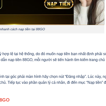
nhanh cách nạp tiền tại 88GO
 ký hợp lệ tại hệ thống, do đó muốn nạp tiền bạn nhất định phải 
g dẫn nạp tiền 88GO, mỗi người sẽ tiến hành tìm kiếm trang chủ
ính tại góc phải màn hình hãy chọn nút “Đăng nhập”. Lúc này, 
chủ. Tiếp tục vào phần quản lý cá nhân, đi đến mục “Nạp tiền” đ
 88GO