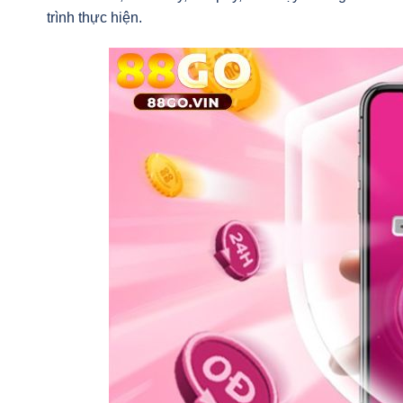
trình thực hiện.