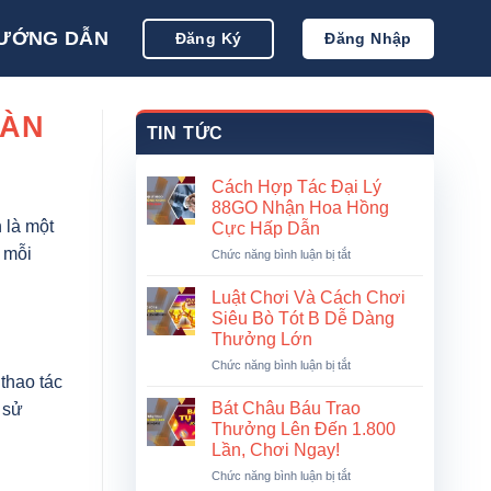
ƯỚNG DẪN
Đăng Ký
Đăng Nhập
OÀN
TIN TỨC
Cách Hợp Tác Đại Lý
88GO Nhận Hoa Hồng
 là một
Cực Hấp Dẫn
 mỗi
ở
Chức năng bình luận bị tắt
Cách
Hợp
Luật Chơi Và Cách Chơi
Tác
Siêu Bò Tót B Dễ Dàng
Đại
Thưởng Lớn
Lý
ở
Chức năng bình luận bị tắt
88GO
thao tác
Luật
Nhận
Chơi
Hoa
Bát Châu Báu Trao
 sử
Và
Hồng
Thưởng Lên Đến 1.800
Cách
Cực
Lần, Chơi Ngay!
Chơi
Hấp
ở
Chức năng bình luận bị tắt
Siêu
Dẫn