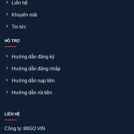
Liên hệ
Khuyến mãi
Tin tức
HỖ TRỢ
Hướng dẫn đăng ký
Hướng dẫn đăng nhập
Hướng dẫn nạp tiền
Hướng dẫn rút tiền
LIÊN HỆ
Công ty: 88GO VIN