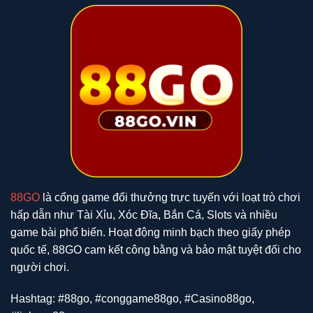
88GO
là cổng game đổi thưởng trực tuyến với loạt trò chơi
hấp dẫn như Tài Xỉu, Xóc Đĩa, Bắn Cá, Slots và nhiều
game bài phổ biến. Hoạt động minh bạch theo giấy phép
quốc tế, 88GO cam kết công bằng và bảo mật tuyệt đối cho
người chơi.
Hashtag: #88go, #conggame88go, #Casino88go,