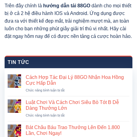
Trên đây chính là
hướng dẫn tải 88GO
dành cho mọi thiết
bị ở cả 2 hệ điều hành IOS và Android. Ứng dụng được
đưa ra với thiết kế đẹp mắt, trải nghiệm mượt mà, an toàn
luôn cho bạn những phút giây giải trí thú vị nhất. Hãy cài
đặt ngay hôm nay để có được nền tảng cá cược hoàn hảo.
TIN TỨC
Cách Hợp Tác Đại Lý 88GO Nhận Hoa Hồng
Cực Hấp Dẫn
ở
Chức năng bình luận bị tắt
Cách
Hợp
Luật Chơi Và Cách Chơi Siêu Bò Tót B Dễ
Tác
Dàng Thưởng Lớn
Đại
ở
Chức năng bình luận bị tắt
Lý
Luật
88GO
Chơi
Nhận
Bát Châu Báu Trao Thưởng Lên Đến 1.800
Và
Hoa
Lần, Chơi Ngay!
Cách
Hồng