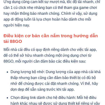
Ứng dụng cũng cam kết sự mượt mà, tốc độ tải nhanh, chỉ
cần 1 cú click nhẹ nhàng bạn có thể tham gia game chơi
hay nhận thông báo nhanh chóng. Chính vì vậy, sử dụng
app di động luôn là lựa chọn hoàn hảo dành cho mỗi
người hiện nay.
Điều kiện cơ bản cần nắm trong hướng dẫn
tải 88GO
Mỗi nhà cái đều có quy định riêng dành cho việc tải app,
để có thể sở hữu nhanh chóng một ứng dụng chơi từ
88GO, mỗi người cần đảm bảo các điều kiện sau:
Dung lượng bộ nhớ: Dung lượng của app nhà cái khá
thấp nhưng bạn cũng cần đảm bảo thiết bị có đủ bộ
nhớ để chúng được cài đặt nhanh chóng. Vì thế, hãy
dọn dẹp để sẵn sàng trước khi tải app.
Chọn đúng link dành cho hệ điều hành: Mỗi hệ điều
hành khác nhau sẽ được sử dụng thiết kế riêng vì vậy