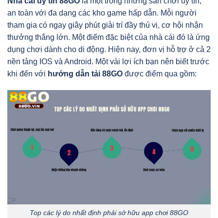
Nhà cái uy tín 88GO
là một trong những sân chơi uy tín,
an toàn với đa dạng các kho game hấp dẫn. Mỗi người
tham gia có ngay giây phút giải trí đầy thú vị, cơ hội nhận
thưởng thắng lớn. Một điểm đặc biệt của nhà cái đó là ứng
dụng chơi dành cho di động. Hiện nay, đơn vị hỗ trợ ở cả 2
nền tảng IOS và Android. Một vài lợi ích bạn nên biết trước
khi đến với
hướng dẫn tải 88GO
được điểm qua gồm:
Top các lý do nhất định phải sở hữu app chơi 88GO