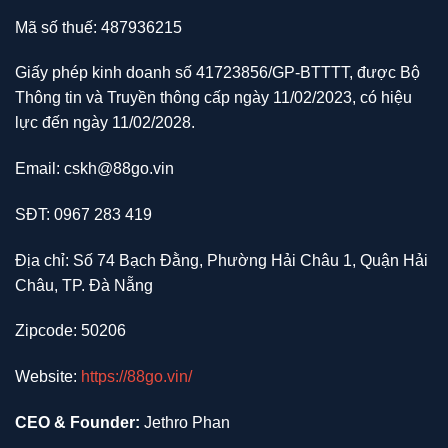
Mã số thuế: 487936215
Giấy phép kinh doanh số 41723856/GP-BTTTT, được Bộ
Thông tin và Truyền thông cấp ngày 11/02/2023, có hiệu
lực đến ngày 11/02/2028.
Email:
cskh@88go.vin
SĐT: 0967 283 419
Địa chỉ: Số 74 Bạch Đằng, Phường Hải Châu 1, Quận Hải
Châu, TP. Đà Nẵng
Zipcode: 50206
Website:
https://88go.vin/
CEO & Founder:
Jethro Phan