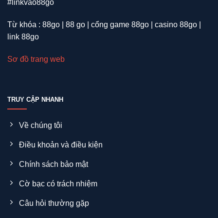
#linkvao88go
Từ khóa : 88go | 88 go | cổng game 88go | casino 88go |
link 88go
Sơ đồ trang web
TRUY CẬP NHANH
Về chúng tôi
Điều khoản và điều kiện
Chính sách bảo mật
Cờ bạc có trách nhiệm
Câu hỏi thường gặp