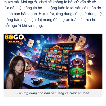
mượt mà. Mỗi người chơi sẽ không lo bất cứ vấn đề về
lừa đảo, lộ thông tin bởi di động luôn là tài sản cá nhân do
chính bạn bảo quản. Hơn nữa, ứng dụng cũng sử dụng hệ
thống bảo mật hiện đại mang đến sự an toàn tối ưu cho
mỗi người khi sử dụng.
Tải ứng dụng cho bạn nền tảng cá cược an toàn