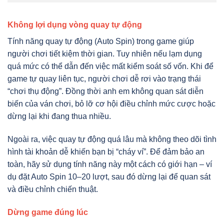
Không lợi dụng vòng quay tự động
Tính năng quay tự động (Auto Spin) trong game giúp
người chơi tiết kiệm thời gian. Tuy nhiên nếu lạm dụng
quá mức có thể dẫn đến việc mất kiểm soát số vốn. Khi để
game tự quay liên tục, người chơi dễ rơi vào trạng thái
“chơi thụ động”. Đồng thời anh em không quan sát diễn
biến của ván chơi, bỏ lỡ cơ hội điều chỉnh mức cược hoặc
dừng lại khi đang thua nhiều.
Ngoài ra, việc quay tự động quá lâu mà không theo dõi tình
hình tài khoản dễ khiến bạn bị “cháy ví”. Để đảm bảo an
toàn, hãy sử dụng tính năng này một cách có giới hạn – ví
dụ đặt Auto Spin 10–20 lượt, sau đó dừng lại để quan sát
và điều chỉnh chiến thuật.
Dừng game đúng lúc