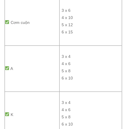
3 x 6
4 x 10
Cơm cuộn
5 x 12
6 x 15
3 x 4
4 x 6
A
5 x 8
6 x 10
3 x 4
4 x 6
K
5 x 8
6 x 10