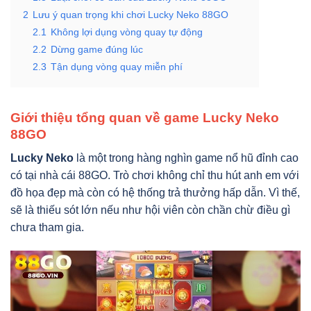
2
Lưu ý quan trọng khi chơi Lucky Neko 88GO
2.1
Không lợi dụng vòng quay tự động
2.2
Dừng game đúng lúc
2.3
Tận dụng vòng quay miễn phí
Giới thiệu tổng quan về game Lucky Neko
88GO
Lucky Neko
là một trong hàng nghìn game nổ hũ đỉnh cao
có tại nhà cái 88GO. Trò chơi không chỉ thu hút anh em với
đồ họa đẹp mà còn có hệ thống trả thưởng hấp dẫn. Vì thế,
sẽ là thiếu sót lớn nếu như hội viên còn chần chừ điều gì
chưa tham gia.