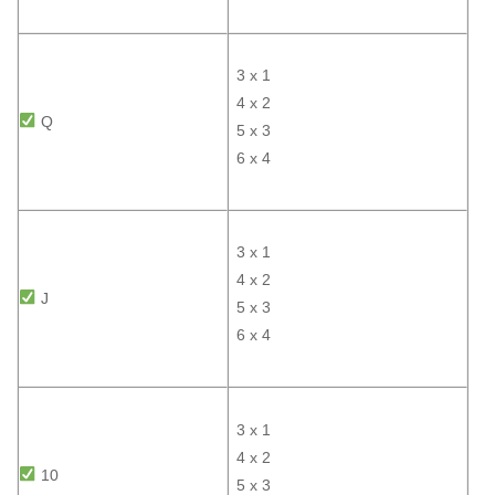
3 x 1
4 x 2
Q
5 x 3
6 x 4
3 x 1
4 x 2
J
5 x 3
6 x 4
3 x 1
4 x 2
10
5 x 3