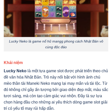
Lucky Neko là game nổ hũ mangg phong cách Nhật Bản vô
cùng độc đáo
Khái niệm
Lucky Neko
là một tựa game slot được phát triển theo chủ
đề văn hóa Nhật Bản. Trò này nổi bật với hình ảnh chú
mèo thần tài Maneki Neko mang lại may mắn và tài lộc. Từ
đó không chỉ gây ấn tượng bởi giao diện đẹp mắt, màu sắc
tươi sáng, mà còn tạo cảm giác vui nhộn. Đây là sự lựa
chọn hàng đầu cho những ai yêu thích dòng game slot giải
trí có yếu tố may rủi hấp dẫn.