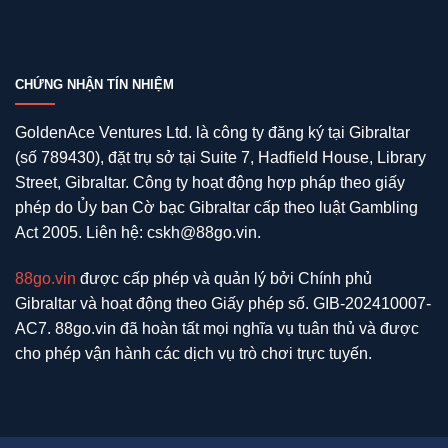
CHỨNG NHẬN TÍN NHIỆM
GoldenAce Ventures Ltd. là công ty đăng ký tại Gibraltar
(số 789430), đặt trụ sở tại Suite 7, Hadfield House, Library
Street, Gibraltar. Công ty hoạt động hợp pháp theo giấy
phép do Ủy ban Cờ bạc Gibraltar cấp theo luật Gambling
Act 2005. Liên hệ:
cskh@88go.vin
.
88go.vin
được cấp phép và quản lý bởi Chính phủ
Gibraltar và hoạt động theo Giấy phép số. GIB-202410007-
AC7. 88go.vin đã hoàn tất mọi nghĩa vụ tuân thủ và được
cho phép vận hành các dịch vụ trò chơi trực tuyến.