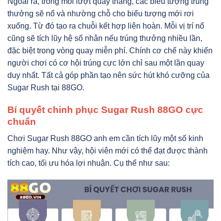
Ngoài ra, trong mỗi lượt quay thắng, các biểu tượng trúng
thưởng sẽ nổ và nhường chỗ cho biểu tượng mới rơi
xuống. Từ đó tạo ra chuỗi kết hợp liên hoàn. Mỗi vị trí nổ
cũng sẽ tích lũy hệ số nhân nếu trúng thưởng nhiều lần,
đặc biệt trong vòng quay miễn phí. Chính cơ chế này khiến
người chơi có cơ hội trúng cực lớn chỉ sau một lần quay
duy nhất. Tất cả góp phần tạo nên sức hút khó cưỡng của
Sugar Rush tại 88GO.
Bí quyết chinh phục Sugar Rush 88GO cực
chuẩn
Chơi Sugar Rush 88GO anh em cần tích lũy một số kinh
nghiệm hay. Như vậy, hội viên mới có thể đạt được thành
tích cao, tối ưu hóa lợi nhuận. Cụ thể như sau: