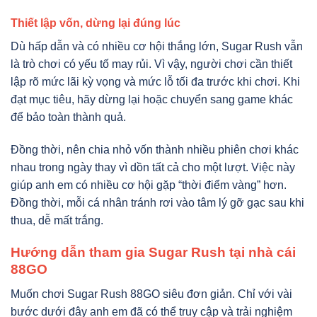
Thiết lập vốn, dừng lại đúng lúc
Dù hấp dẫn và có nhiều cơ hội thắng lớn, Sugar Rush vẫn
là trò chơi có yếu tố may rủi. Vì vậy, người chơi cần thiết
lập rõ mức lãi kỳ vọng và mức lỗ tối đa trước khi chơi. Khi
đạt mục tiêu, hãy dừng lại hoặc chuyển sang game khác
để bảo toàn thành quả.
Đồng thời, nên chia nhỏ vốn thành nhiều phiên chơi khác
nhau trong ngày thay vì dồn tất cả cho một lượt. Việc này
giúp anh em có nhiều cơ hội gặp “thời điểm vàng” hơn.
Đồng thời, mỗi cá nhân tránh rơi vào tâm lý gỡ gạc sau khi
thua, dễ mất trắng.
Hướng dẫn tham gia Sugar Rush tại nhà cái
88GO
Muốn chơi Sugar Rush 88GO siêu đơn giản. Chỉ với vài
bước dưới đây anh em đã có thể truy cập và trải nghiệm