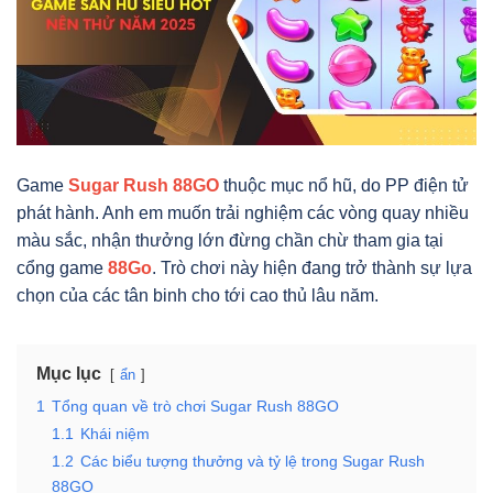
Game
Sugar Rush 88GO
thuộc mục nổ hũ, do PP điện tử
phát hành. Anh em muốn trải nghiệm các vòng quay nhiều
màu sắc, nhận thưởng lớn đừng chần chừ tham gia tại
cổng game
88Go
. Trò chơi này hiện đang trở thành sự lựa
chọn của các tân binh cho tới cao thủ lâu năm.
Mục lục
ẩn
1
Tổng quan về trò chơi Sugar Rush 88GO
1.1
Khái niệm
1.2
Các biểu tượng thưởng và tỷ lệ trong Sugar Rush
88GO