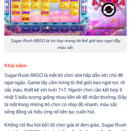
Sugar Rush 88GO là trò hay mang tới thế giới kẹo ngọt đầy
màu sắc
Khái niệm
Sugar Rush 88GO là một trò chơi slot hấp dẫn với chủ đề
ngọt ngào. Game lấy cảm hứng từ thế giới kẹo ngọt rực rỡ
sắc màu, thiết kế với lưới 7×7. Người chơi cần kết hợp ít
nhất 5 biểu tượng giống nhau liền kề để nhận thưởng. Đây
là một trong những trò chơi có nhịp độ nhanh, màu sắc
sống động và hiệu ứng nổ liên tục cuốn hút.
Không chỉ thu hút bởi lối chơi giải trí đơn giản, Sugar Rush