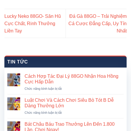
Lucky Neko 88GO- Săn Hũ
Đá Gà 88GO – Trải Nghiệm
Cực Chất, Rinh Thưởng
Cá Cược Đẳng Cấp, Uy Tín
Liền Tay
Nhất
TIN TỨC
Cách Hợp Tác Đại Lý 88GO Nhận Hoa Hồng
Cực Hấp Dẫn
ở
Chức năng bình luận bị tắt
Cách
Hợp
Luật Chơi Và Cách Chơi Siêu Bò Tót B Dễ
Tác
Dàng Thưởng Lớn
Đại
ở
Chức năng bình luận bị tắt
Lý
Luật
88GO
Chơi
Nhận
Bát Châu Báu Trao Thưởng Lên Đến 1.800
Và
Hoa
Lần, Chơi Ngay!